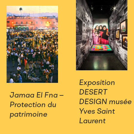
Exposition
DESERT
Jamaa El Fna –
DESIGN musée
Protection du
Yves Saint
patrimoine
Laurent