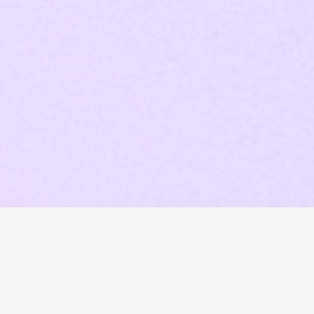
CLIENT
TYPE
Marrakech
Exposition et
Biennale Art
scénographie
Fair
Sinyia 28