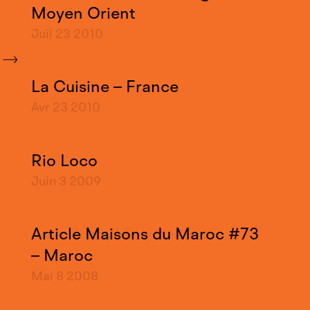
Moyen Orient
Juil 23
2010
La Cuisine – France
Avr 23
2010
Rio Loco
Juin 3
2009
Article Maisons du Maroc #73
– Maroc
Mai 8
2008