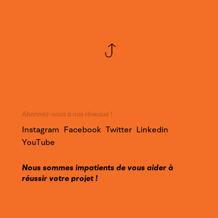
Abonnez-vous à nos réseaux !
Instagram
Facebook
Twitter
Linkedin
YouTube
Nous sommes impatients de vous aider à
réussir votre projet !
Faites appel à notre expertise et contactez-
nous pour en savoir plus sur nos services.
Contact@YounesDesign.com