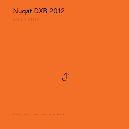
Nuqat DXB 2012
Mai 3
2012
Abonnez-vous à nos réseaux !
Instagram
Facebook
Twitter
Linkedin