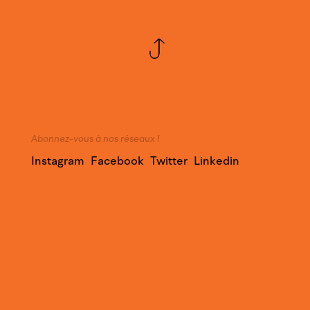
Abonnez-vous à nos réseaux !
Instagram
Facebook
Twitter
Linkedin
YouTube
Nous sommes impatients de vous aider à
réussir votre projet !
Faites appel à notre expertise et contactez-
nous pour en savoir plus sur nos services.
Contact@YounesDesign.com
Accès presse
|
Accès clients
|
Design Maroc
|
Ness Radio