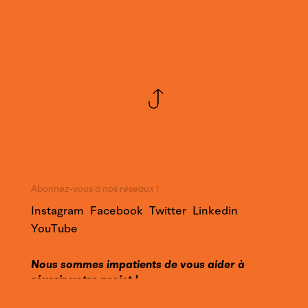
Abonnez-vous à nos réseaux !
Instagram
Facebook
Twitter
Linkedin
YouTube
Nous sommes impatients de vous aider à
réussir votre projet !
Faites appel à notre expertise et contactez-