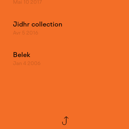
Mai 10
2017
Jidhr collection
Avr 5
2016
Belek
Jan 4
2006