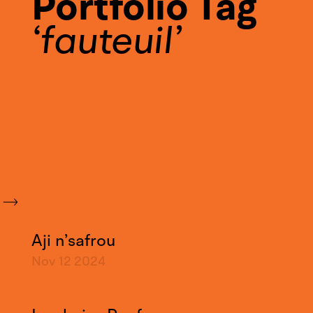
Portfolio Tag
fauteuil
Aji n’safrou
Nov 12
2024