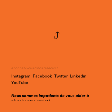
Abonnez-vous à nos réseaux !
Instagram
Facebook
Twitter
Linkedin
YouTube
Nous sommes impatients de vous aider à
réussir votre projet !
Faites appel à notre expertise et contactez-