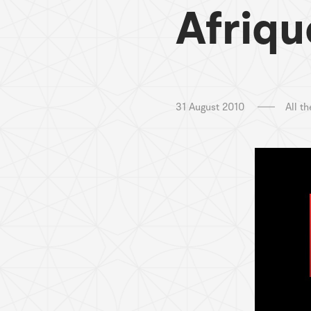
Afriqu
31 August 2010
All t