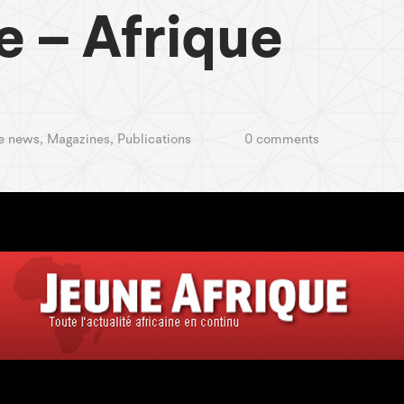
e – Afrique
he news
,
Magazines
,
Publications
0 comments