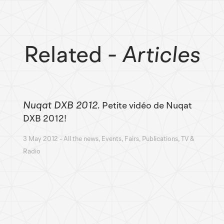
Related
- Articles
Nuqat DXB 2012
Petite vidéo de Nuqat
DXB 2012!
3 May 2012
All the news, Events, Fairs, Publications, TV &
Radio