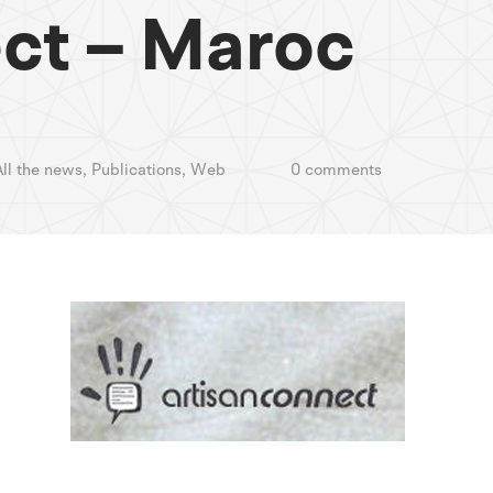
ct – Maroc
All the news
,
Publications
,
Web
0 comments