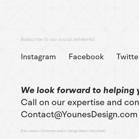
Subscribe to our social networks!
Instagram
Facebook
Twitte
We look forward to helping 
Call on our expertise and con
Contact@YounesDesign.com
Press access
|
Customer access
|
Design Maroc
|
Ness Radio