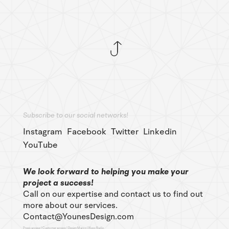
Subscribe to our social networks!
Instagram
Facebook
Twitter
Linkedin
YouTube
We look forward to helping you make your
project a success!
Call on our expertise and contact us to find out
more about our services.
Contact@YounesDesign.com
Press access
|
Customer access
|
Design Maroc
|
Ness Radio