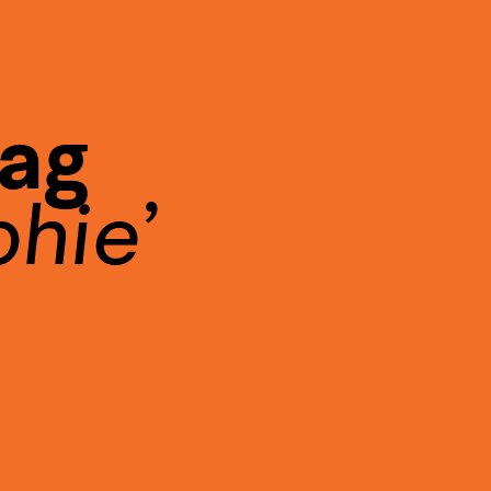
Tag
phie